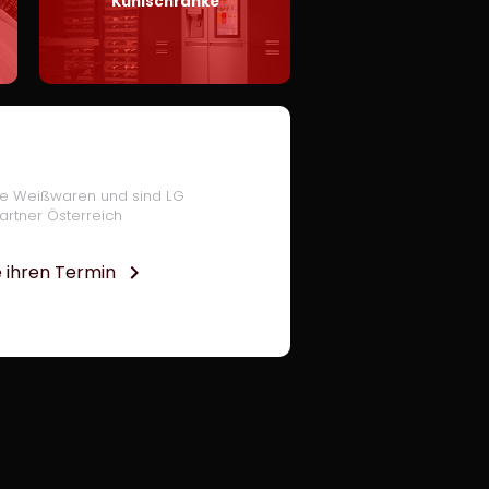
Kühlschränke
lle Weißwaren und sind LG
artner Österreich
 ihren Termin