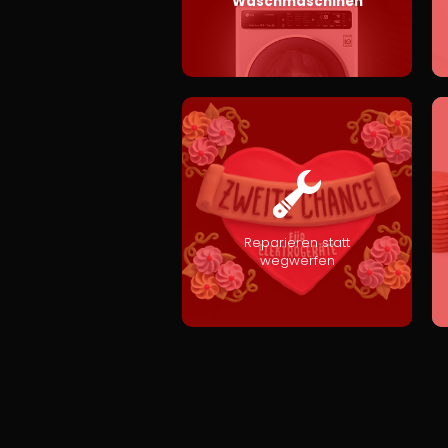
Waschmaschinen
Reparieren statt
wegwerfen