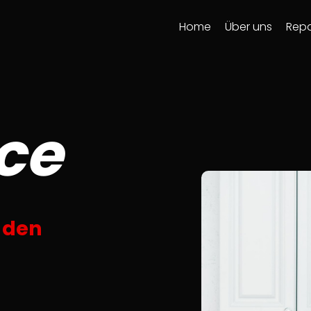
Home
Über uns
Repa
ice
 den