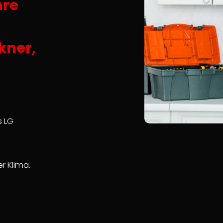
hre
kner,
s LG
r Klima.