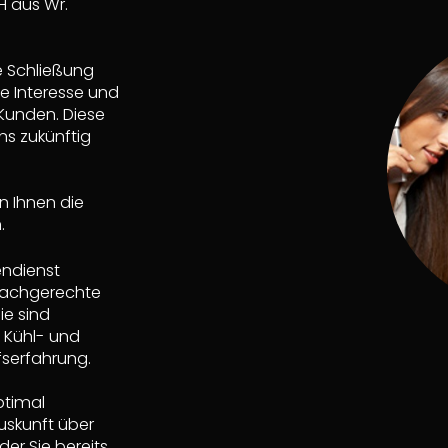
H aus Wr.
 Schließung
e Interesse und
 Kunden. Diese
ns zukünftig
n Ihnen die
ndienst
 fachgerechte
ie sind
 Kühl- und
fserfahrung.
ptimal
uskunft über
er Sie bereits