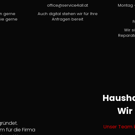
office@service4all.at
Montag -
en gerne
Auch digital stehen wir für Ihre
ie gerne
Anfragen bereit
F
Wir s
Reparatu
Hausha
Wir
ründet.
Unser Team 
m für die Firma